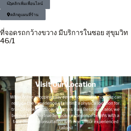
คลิกเพิ่มเพื่อนไลน์
คลิกดูแผนที่ร้าน
ที่จอดรถกว้างขวาง มีบริการในซอย สุขุมวิท
46/1
Visit Our Location
While online shopping may seem convenient, nothing can
replace the experience of visiting a physical location for
true bespoke service. At James Paul Bespoke Tailor, we
believe that the true bespoke experience begins with a
face-to-face consultation with one of our experienced
tailors.