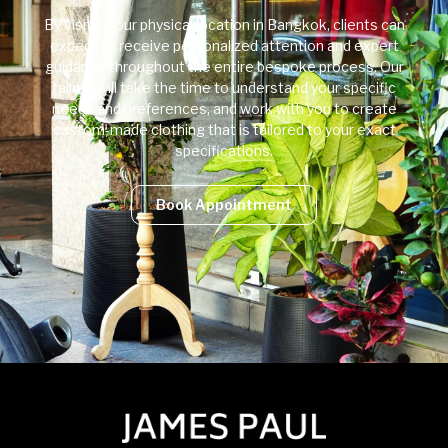
By visiting our physical location in Bangkok, clients can
expect to receive personalized attention and expert
guidance throughout the entire bespoke process. Our
tailors will take the time to understand your specific
needs and preferences, and work with you to create
custom-made clothing that is tailored to your exact
specifications.
Book Appointment